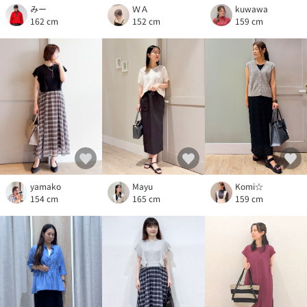
kuwawa
ＷＡ
みー
159 cm
152 cm
162 cm
Komi☆
yamako
Mayu
159 cm
154 cm
165 cm