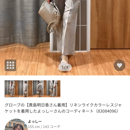
1
/ 4
グローブの【貴島明日香さん着用】リネンライクカラーレスジャ
ケットを着用したよっしーさんのコーディネート（83084096）
よっしー
155 cm / 143 コーデ