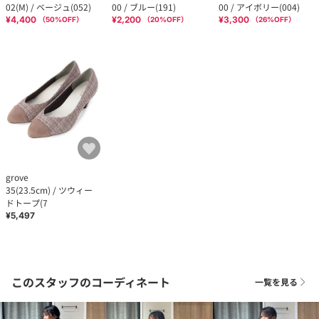
02(M) / ベージュ(052)
00 / ブルー(191)
00 / アイボリー(004)
¥4,400
¥2,200
¥3,300
（
50
%OFF）
（
20
%OFF）
（
26
%OFF）
grove
35(23.5cm) / ツウィー
ドトープ(7
¥5,497
このスタッフのコーディネート
一覧を見る