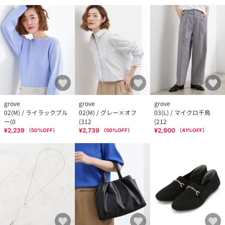
grove
grove
grove
02(M) / ライラックブル
02(M) / グレー×オフ
03(L) / マイクロ千鳥
ー(0
(312
(212
¥2,239
¥2,739
¥2,900
（
50
%OFF）
（
50
%OFF）
（
41
%OFF）