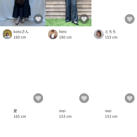
kotoさん
とろろ
himi
160 cm
153 cm
160 cm
mei
mei
愛
153 cm
153 cm
165 cm