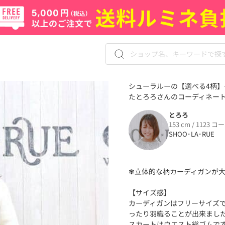
シューラルーの【選べる4柄】
たとろろさんのコーディネート（8
とろろ
153 cm / 1123 コ
SHOO･LA･RUE
✾立体的な柄カーディガンが
【サイズ感】
カーディガンはフリーサイズ
ったり羽織ることが出来まし
スカートはウエスト総ゴムで