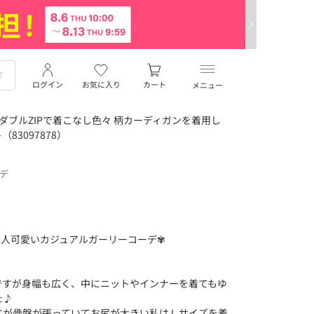
ログイン
お気に入り
カート
メニュー
ダブルZIPで着こなし色々 柄カーディガンを着用し
3097878）
ーデ
大人可愛いカジュアルガーリーコーデ✾
ですが身幅も広く、中にニットやインナーを着てもゆ
た♪
すが骨盤が張っていてお尻が大きい私はＬサイズを着