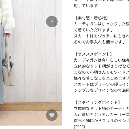
用しています！
【素材感・着心地】
カーディガンはしっかりした
く着ていただけます♪
スカートはカジュアルにもき
るのでお手入れも簡単です♪
【オススメポイント】
カーディガンは今年らしい様
立体的なドット柄がさりげな
丈なので小柄さんでもワイドパ
様々な着こなしを楽しめますよ(*
スカートはプリーツの縦ライ
シンプルなデザインなので着回し
【スタイリングポイント】
立体的なドット柄のカーディ
人可愛いカジュアルガーリー
首元と袖口からフリルのイン
(*^^*)