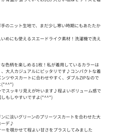
厚手のニット生地で、まだ少し寒い時期にもあたたか
れいめにも使えるスエードライク素材！洗濯機で洗え
々な色柄を楽しめる1枚！私が着用しているカラーは
く、大人カジュアルにピッタリです♪コンパクトな着
ンツやスカートに合わせやすく、ダブルZIPなので
^^*)
ンでスッキリ見えが叶います♪程よいボリューム感で
もしやすいですよ(*^^*)
ガンに淡いグリーンのプリーツスカートを合わせた大
コーデ♪
ナーを覗かせて程よい甘さをプラスしてみました