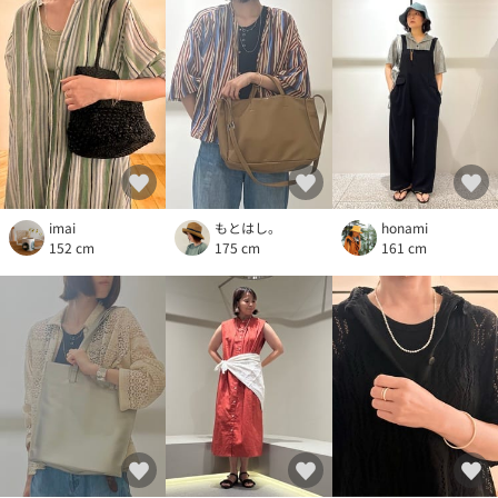
imai
もとはし。
honami
152 cm
175 cm
161 cm