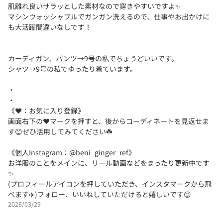
肌離れ良いサラッとした素材なので穿きやすいですよ✨️
マシンウォッシャブルでガンガン洗えるので、仕事やお出かけに
も大活躍間違いなしです！
カーディガン、パンツ→9号の私でちょうどいいです。
シャツ→9号の私でゆったり着ています。
・
・
《❤️：お気に入り登録》
画面右下の❤️マークを押すと、後からコーディネートを見返せま
す😊ぜひ活用してみてください☘️
《個人Instagram：@beni_ginger_ref》
お洋服のことをメインに、リール動画などをまったり更新中です
✨
(プロフィールアイコンを押していただき、インスタマークから飛
べます✈️)フォロー、いいねしていただけると嬉しいです😊
2026/03/29