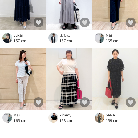
yukari
まちこ
Mar
157 cm
157 cm
165 cm
Mar
kimmy
SANA
165 cm
153 cm
159 cm