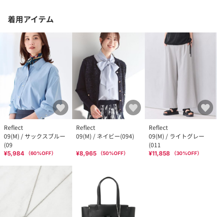
着用アイテム
Reflect
Reflect
Reflect
09(M) / サックスブルー
09(M) / ネイビー(094)
09(M) / ライトグレー
(09
(011
¥5,984
¥8,965
¥11,858
（
60
%OFF）
（
50
%OFF）
（
30
%OFF）