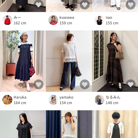
みー
kuwawa
nao
162 cm
159 cm
155 cm
Haruka
yamako
なるみん
164 cm
154 cm
148 cm