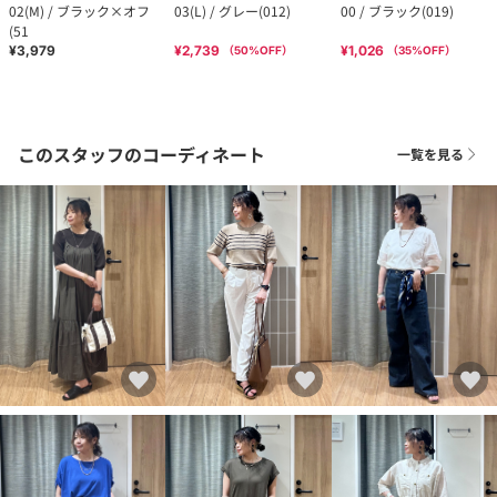
02(M) / ブラック×オフ
03(L) / グレー(012)
00 / ブラック(019)
(51
¥3,979
¥2,739
¥1,026
（
50
%OFF）
（
35
%OFF）
このスタッフのコーディネート
一覧を見る