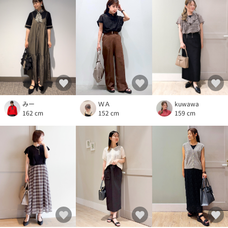
kuwawa
ＷＡ
みー
159 cm
152 cm
162 cm