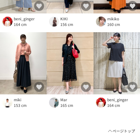
beni_ginger
KIKI
mikiko
164 cm
156 cm
160 cm
beni_ginger
miki
Mar
164 cm
153 cm
165 cm
ページトップ