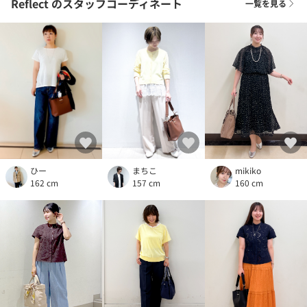
Reflect
のスタッフコーディネート
一覧を見る
ひー
mikiko
まちこ
162 cm
160 cm
157 cm