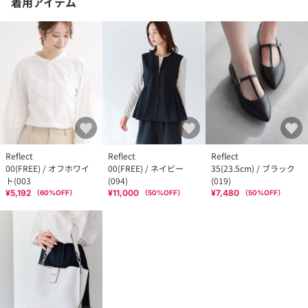
着用アイテム
Reflect
Reflect
Reflect
00(FREE) / オフホワイ
00(FREE) / ネイビー
35(23.5cm) / ブラック
ト(003
(094)
(019)
¥5,192
¥11,000
¥7,480
（
60
%OFF）
（
50
%OFF）
（
50
%OFF）