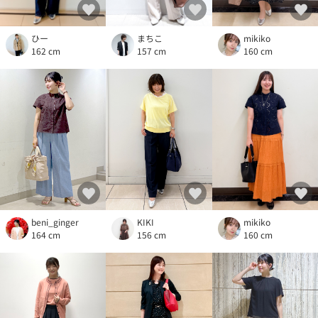
ひー
mikiko
まちこ
162 cm
160 cm
157 cm
beni_ginger
KIKI
mikiko
164 cm
156 cm
160 cm