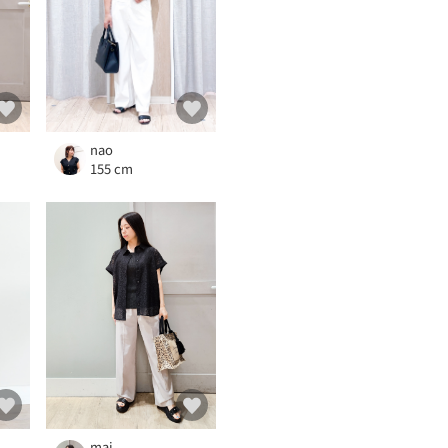
nao
155 cm
mai