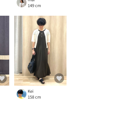
149 cm
Kei
158 cm