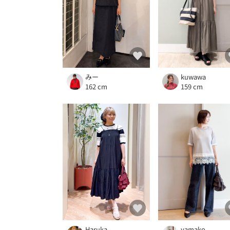
みー
kuwawa
162 cm
159 cm
Haruka
yamako