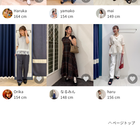
mai
Haruka
yamako
149 cm
164 cm
154 cm
haru
Orika
なるみん
156 cm
154 cm
148 cm
ページトップ