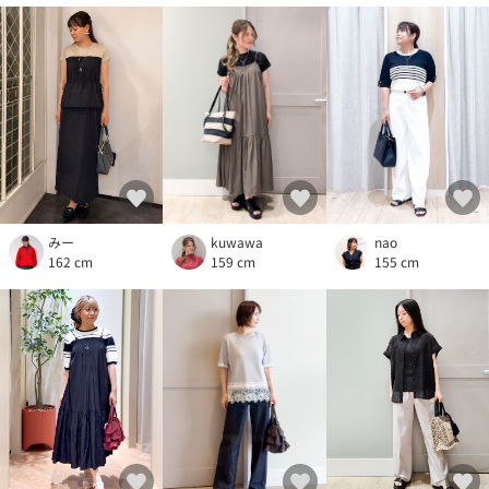
みー
kuwawa
nao
162 cm
159 cm
155 cm