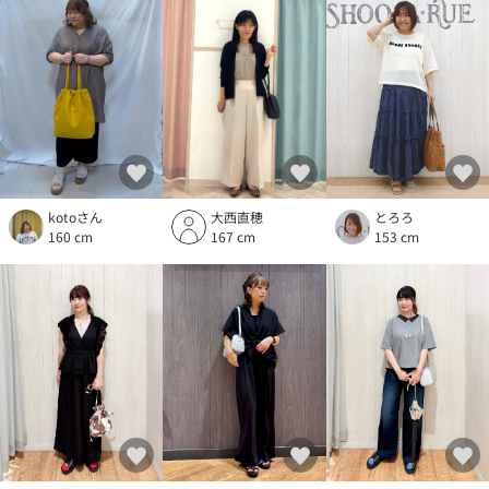
大西直穂
とろろ
kotoさん
167 cm
153 cm
160 cm