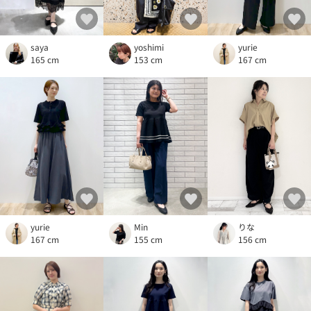
yoshimi
saya
yurie
153 cm
165 cm
167 cm
yurie
りな
Min
167 cm
156 cm
155 cm