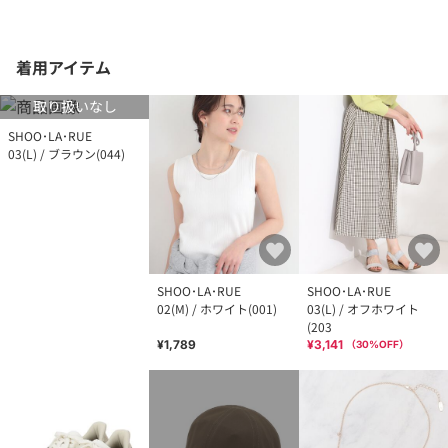
着用アイテム
取り扱いなし
SHOO･LA･RUE
03(L) / ブラウン(044)
SHOO･LA･RUE
SHOO･LA･RUE
02(M) / ホワイト(001)
03(L) / オフホワイト
(203
¥1,789
¥3,141
（
30
%OFF）