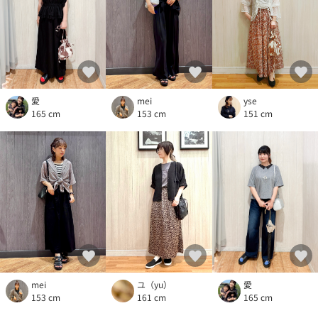
愛
yse
mei
165 cm
151 cm
153 cm
mei
愛
ユ（yu）
153 cm
165 cm
161 cm