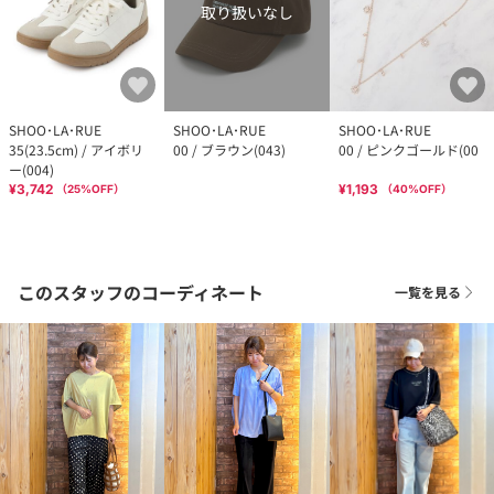
取り扱いなし
SHOO･LA･RUE
SHOO･LA･RUE
SHOO･LA･RUE
35(23.5cm) / アイボリ
00 / ブラウン(043)
00 / ピンクゴールド(00
ー(004)
¥3,742
¥1,193
（
25
%OFF）
（
40
%OFF）
このスタッフのコーディネート
一覧を見る