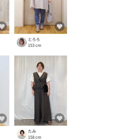
とろろ
153 cm
たみ
158 cm