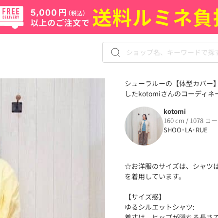
シューラルーの【体型カバー】
したkotomiさんのコーディネー
kotomi
160 cm / 1078 コ
SHOO･LA･RUE
☆お洋服のサイズは、シャツは
を着用しています。
【サイズ感】
ゆるシルエットシャツ:
着丈は、ヒップが隠れる長さ