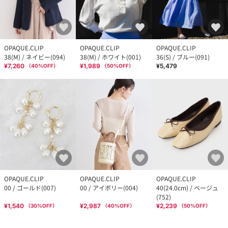
OPAQUE.CLIP
OPAQUE.CLIP
OPAQUE.CLIP
38(M) / ネイビー(094)
38(M) / ホワイト(001)
36(S) / ブルー(091)
¥7,260
¥1,989
¥5,479
（
40
%OFF）
（
50
%OFF）
OPAQUE.CLIP
OPAQUE.CLIP
OPAQUE.CLIP
00 / ゴールド(007)
00 / アイボリー(004)
40(24.0cm) / ベージュ
(752)
¥1,540
¥2,987
¥2,239
（
30
%OFF）
（
40
%OFF）
（
50
%OFF）