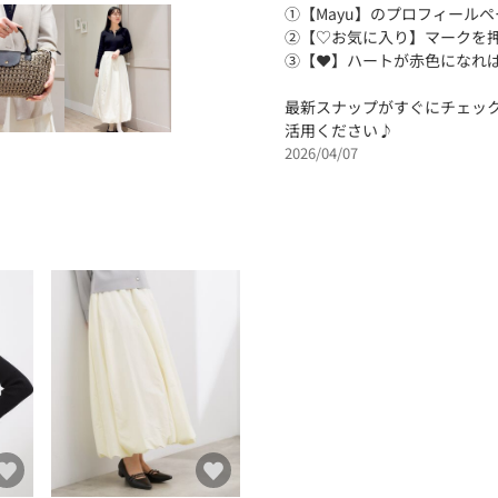
①【Mayu】のプロフィール
②【♡お気に入り】マークを
③【❤️】ハートが赤色になれ
最新スナップがすぐにチェッ
活用ください♪
2026/04/07