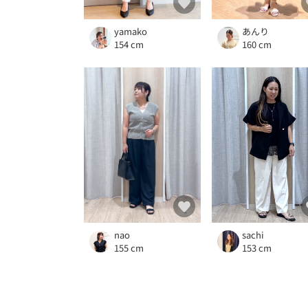
あんり
yamako
160 cm
154 cm
sachi
nao
153 cm
155 cm