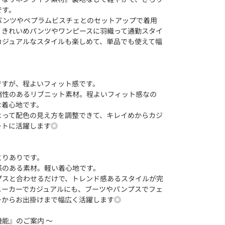
です。
パンツやペプラムビスチェとのセットアップで着用
！きれいめパンツやワンピースに羽織って通勤スタイ
カジュアルなスタイルも楽しめて、単品でも使えて幅
ですが、程よいフィット感です。
縮性のあるリブニット素材。程よいフィット感なの
な着心地です。
よって配色の見え方を調整できて、キレイめからカジ
ートに活躍します◎
とりありです。
感のある素材。軽い着心地です。
プスと合わせるだけで、トレンド感あるスタイルが完
ニーカーでカジュアルにも、ブーツやパンプスでフェ
ーからお出掛けまで幅広く活躍します◎
』のご案内‪ ‪〜