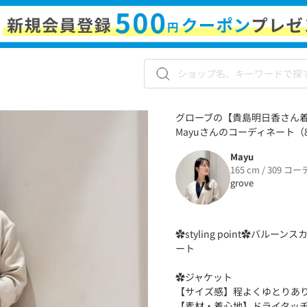
グローブの【貴島明日香さん
Mayuさんのコーディネート（83
Mayu
165 cm / 309 コー
grove
✿styling point︎︎✿
ート
‪✿ジャケット
【サイズ感】程よくゆとりあ
【素材・着心地】ドライタッ