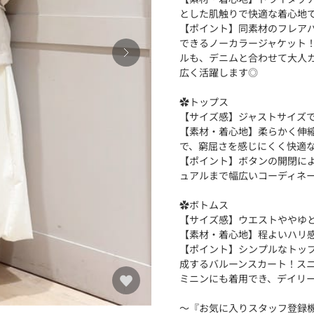
とした肌触りで快適な着心地
【ポイント】同素材のフレア
できるノーカラージャケット
ルも、デニムと合わせて大人
広く活躍します◎
︎✿トップス
【サイズ感】ジャストサイズ
【素材・着心地】柔らかく伸
で、窮屈さを感じにくく快適
【ポイント】ボタンの開閉に
ュアルまで幅広いコーディネ
︎✿ボトムス
【サイズ感】ウエストややゆ
【素材・着心地】程よいハリ
【ポイント】シンプルなトッ
成するバルーンスカート！ス
ミニンにも着用でき、デイリ
〜『お気に入りスタッフ登録機能