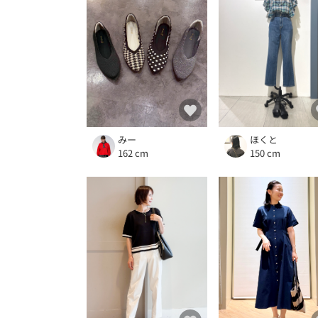
ほくと
みー
150 cm
162 cm