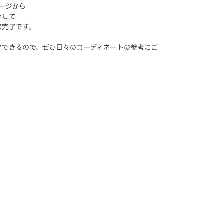
ページから
押して
ば完了です。
クできるので、ぜひ日々のコーディネートの参考にご