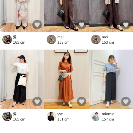
mei
mei
愛
153 cm
153 cm
165 cm
yse
愛
miomio
151 cm
165 cm
157 cm