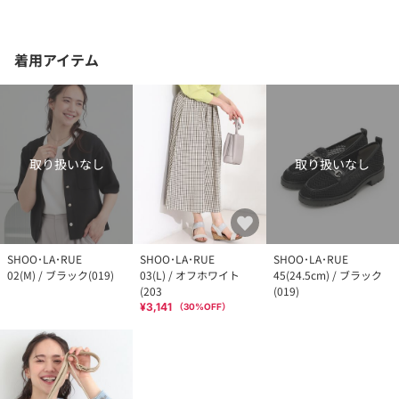
着用アイテム
取り扱いなし
取り扱いなし
SHOO･LA･RUE
SHOO･LA･RUE
SHOO･LA･RUE
02(M) / ブラック(019)
03(L) / オフホワイト
45(24.5cm) / ブラック
(203
(019)
¥3,141
（
30
%OFF）