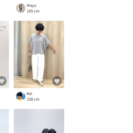
Mayu
165 cm
Kei
158 cm