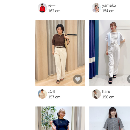
みー
yamako
162 cm
154 cm
ふる
haru
157 cm
156 cm