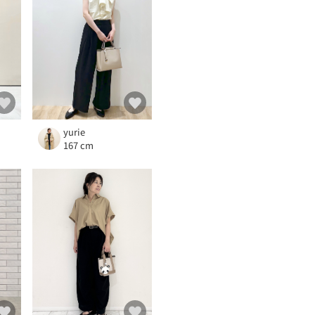
yurie
167 cm