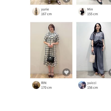
yurie
Min
167 cm
155 cm
RIN
yuicci
170 cm
156 cm