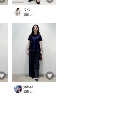
りな
156 cm
yuicci
156 cm