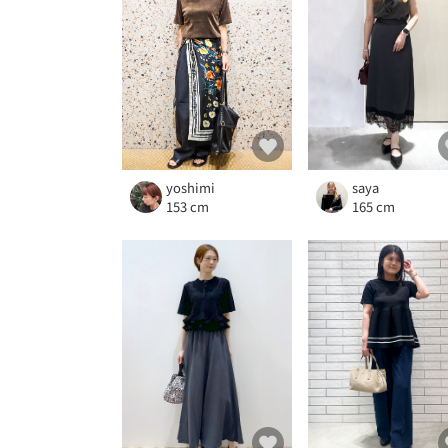
yoshimi
saya
153 cm
165 cm