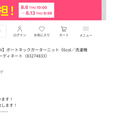
ログイン
お気に入り
カート
メニュー
V】ボートネックガーターニット《6col／洗濯機
ディネート（83274833）
ーデ
います！
致します！
------