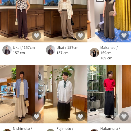
Ukai / 157cm
Ukai / 157cm
Makanae /
157 cm
157 cm
169cm
169 cm
Nishimoto /
Fujimoto /
Nakamura /