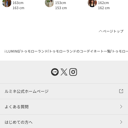
163cm
153cm
162cm
163 cm
153 cm
162 cm
ページトップ
i LUMINE
トゥモローランド
トゥモローランドのコーデイネート一覧
トゥモロー
ルミネ公式ホームページ
よくある質問
はじめての方へ