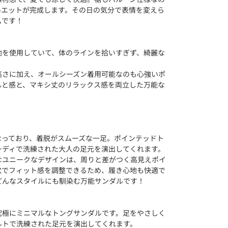
ルエットが完成します。その日の気分で表情を変えら
ムです！
地を使用していて、体のラインを拾いすぎず、綺麗な
。
高さに加え、オールシーズン着用可能なのも心強いポ
んと感と、マキシ丈のリラックス感を両立した万能な
なっており、着脱がスムーズな一足。ポインテッドト
ーディで洗練された大人の足元を演出してくれます。
なユニークなデザインは、周りと差がつく高見えポイ
穴でフィット感を調整できるため、履き心地も快適で
どんなスタイルにも馴染む万能サンダルです！
究極にミニマルなトングサンダルです。足をやさしく
ルトで洗練された足元を演出してくれます。