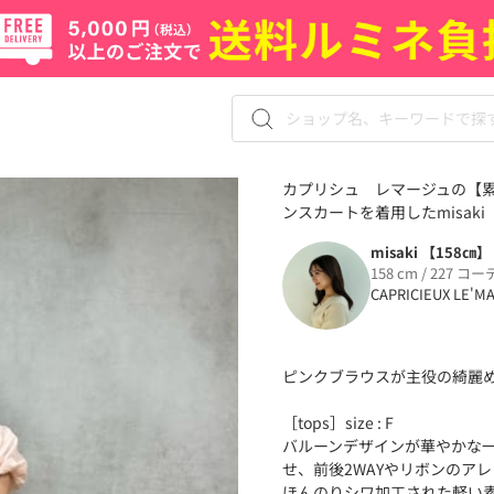
カプリシュ レマージュの【累
ンスカートを着用したmisaki 
misaki 【158㎝】
158 cm / 227 コー
CAPRICIEUX LE'M
ピンクブラウスが主役の綺麗
［tops］size : F
バルーンデザインが華やかな
せ、前後2WAYやリボンのア
ほんのりシワ加工された軽い