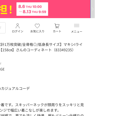
ログイン
お気に入り
カート
メニュー
計1万枚突破/全骨格◎/低身長サイズ】マキシIライ
【158㎝】さんのコーディネート（83349235）
デ
AGE
めカジュアルコーデ
一着です。スキッパーネックが顔周りをスッキリと見
レンジで幅広い着こなしが楽しめます。
素材感で、夏でも涼しく快適。裾もバルーン仕様なの