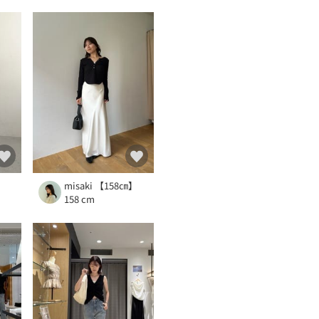
misaki 【158㎝】
158 cm