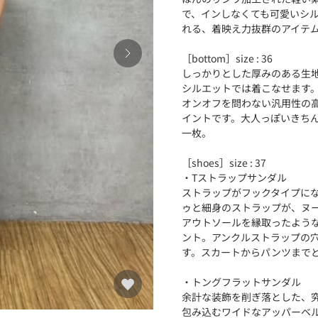
で、インしなくても可愛いシ
れる、着映え力抜群のアイテ
［bottom］size : 36
しっかりとした厚みのある生
シルエットでは着こなせます
オンオフを問わない汎用性の
イントです。大人っぽいきち
一枚。
［shoes］size : 37
・Tストラップサンダル
ストラップがフックタイプに
ゥと細身のストラップが、ヌ
アウトソールを縁取ったよう
ント。アンクルストラップの
す。スカートからパンツまで
・トングフラットサンダル
余計な装飾を削ぎ落とした、
包み込むワイドなアッパーベ