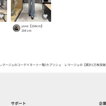
）
yone【164cm】
164 cm
レマージュのコーデイネート一覧
カプリシュ レマージュの【累計1万枚突破/全
サポート
企