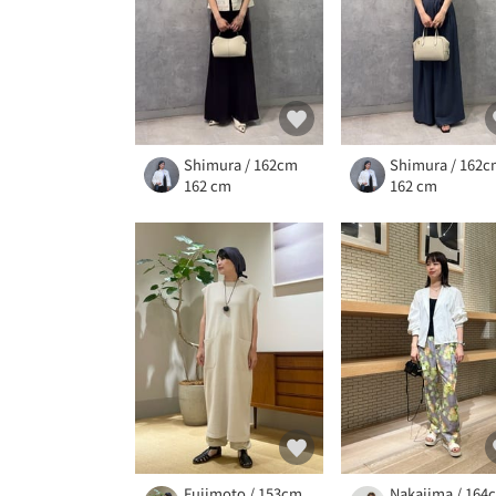
Shimura / 162cm
Shimura / 162
162 cm
162 cm
Fujimoto / 153cm
Nakajima / 164