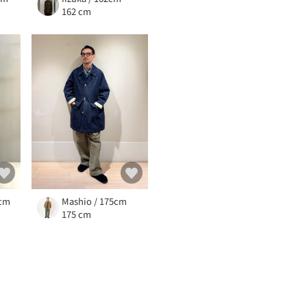
162 cm
9cm
Mashio / 175cm
175 cm