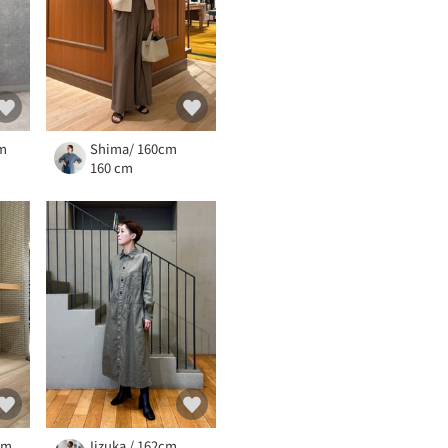
cm
Shima/ 160cm
160 cm
cm
Iizuka / 162cm