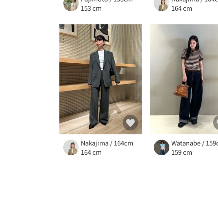
153 cm
164 cm
Nakajima / 164cm
Watanabe / 15
164 cm
159 cm