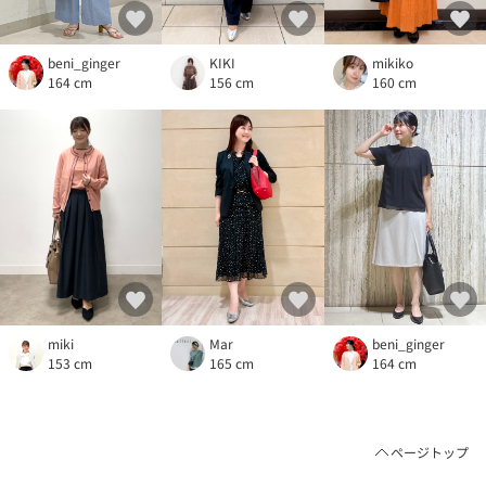
beni_ginger
KIKI
mikiko
164 cm
156 cm
160 cm
beni_ginger
miki
Mar
164 cm
153 cm
165 cm
ページトップ