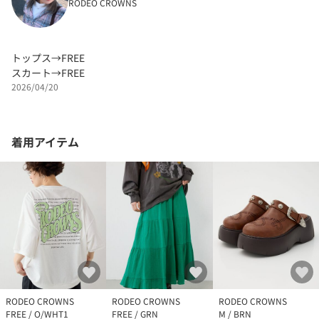
RODEO CROWNS
トップス→FREE
スカート→FREE
2026/04/20
着用アイテム
RODEO CROWNS
RODEO CROWNS
RODEO CROWNS
FREE / O/WHT1
FREE / GRN
M / BRN