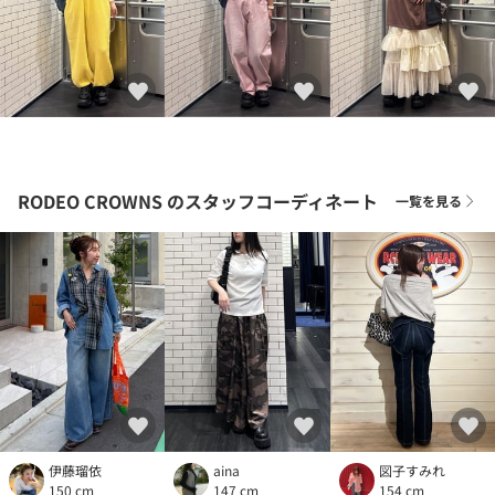
RODEO CROWNS
のスタッフコーディネート
一覧を見る
伊藤瑠依
aina
図子すみれ
150 cm
147 cm
154 cm