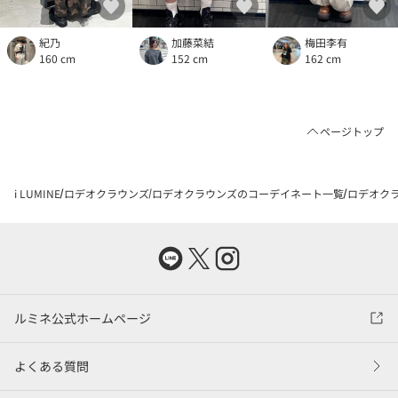
紀乃
加藤菜結
梅田李有
160 cm
152 cm
162 cm
ページトップ
i LUMINE
ロデオクラウンズ
ロデオクラウンズのコーデイネート一覧
ロデオクラ
ルミネ公式ホームページ
よくある質問