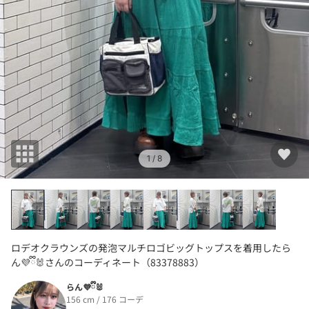
1
/ 8
ロデオクラウンズの発泡マルチロゴビッグトップスを着用したら
ん💜ྀི🐰さんのコーディネート（83378883）
らん💜ྀི🐰
156 cm / 176 コーデ