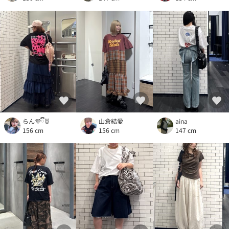
らん💜ྀི🐰
山倉結愛
aina
156 cm
156 cm
147 cm