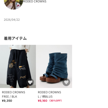
RODEO CROWNS
2026/04/22
着用アイテム
RODEO CROWNS
RODEO CROWNS
FREE / BLK
L / 柄BLU5
¥9,350
¥6,160
（
30
%OFF）