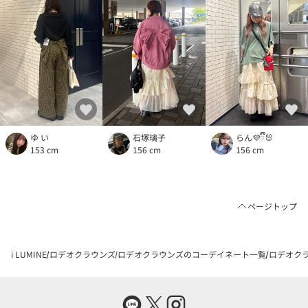
ゆ い
石塚璃子
らん💜ྀི🐰
153 cm
156 cm
156 cm
ページトップ
i LUMINE
ロデオクラウンズ
ロデオクラウンズのコーデイネート一覧
ロデオクラ