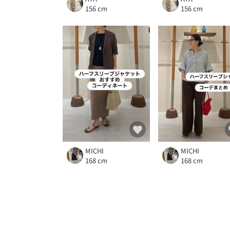
156 cm
156 cm
MICHI
MICHI
168 cm
168 cm