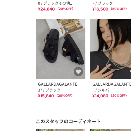
0 / ブラックその他1
F / ブラック
¥24,640
¥16,500
（
20
%OFF）
（
50
%OFF）
GALLARDAGALANTE
GALLARDAGALANT
37 / ブラック
F / シルバー
¥15,840
¥14,080
（
20
%OFF）
（
20
%OFF）
このスタッフのコーディネート