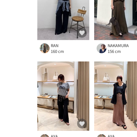
RAN
NAKAMURA
160 cm
156 cm
AYA
AYA