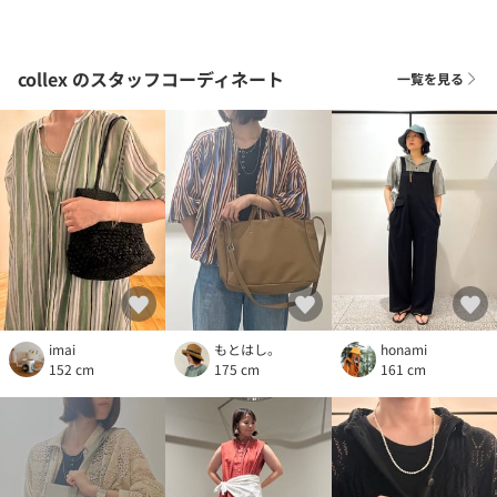
collex
のスタッフコーディネート
一覧を見る
imai
もとはし。
honami
152 cm
175 cm
161 cm