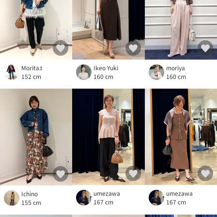
Morita.t
Ikeo Yuki
moriya
152 cm
160 cm
160 cm
umezawa
umezawa
Ichino
167 cm
167 cm
155 cm