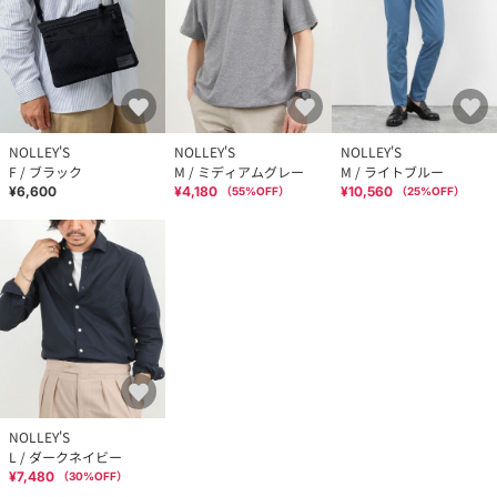
NOLLEY'S
NOLLEY'S
NOLLEY'S
F / ブラック
M / ミディアムグレー
M / ライトブルー
¥6,600
¥4,180
¥10,560
（
55
%OFF）
（
25
%OFF）
NOLLEY'S
L / ダークネイビー
¥7,480
（
30
%OFF）