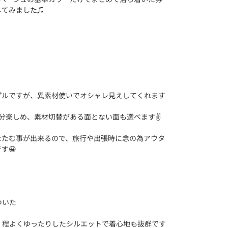
してみました♫
プルですが、異素材使いでオシャレ見えしてくれます
分楽しめ、素材切替がある面とない面も選べます✌️
たたむ事が出来るので、旅行や出張時に念の為アウタ
す😀
ついた
、程よくゆったりしたシルエットで着心地も抜群です