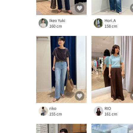
Ikeo Yuki
Hori.A
160 cm
158 cm
riko
RIO
155 cm
161 cm