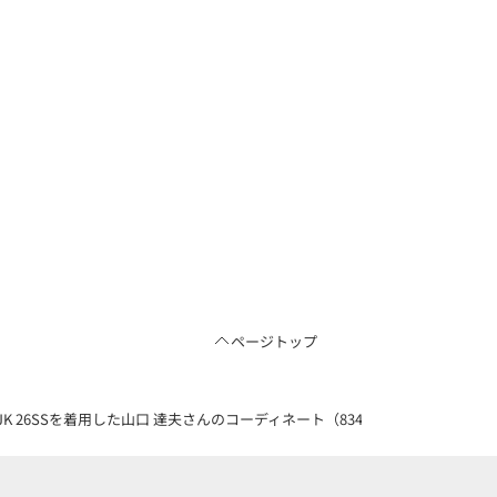
ページトップ
OD JK 26SSを着用した山口 達夫さんのコーディネート（83412298）