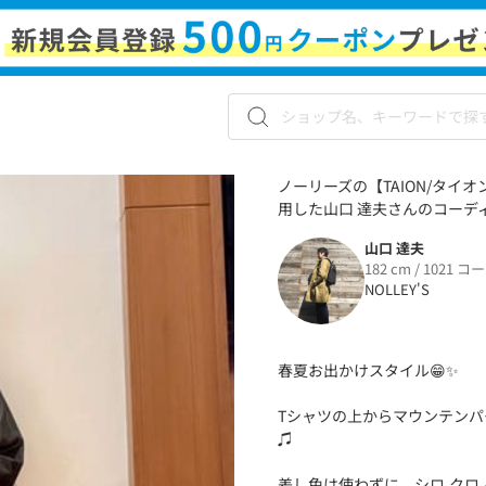
ノーリーズの【TAION/タイオン】NO
用した山口 達夫さんのコーディネ
山口 達夫
182 cm / 1021 コ
NOLLEY'S
春夏お出かけスタイル😁✨
Tシャツの上からマウンテン
♫
差し色は使わずに、シロ.クロ