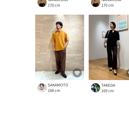
170 cm
170 cm
SAKAMOTO
TAKEDA
168 cm
169 cm