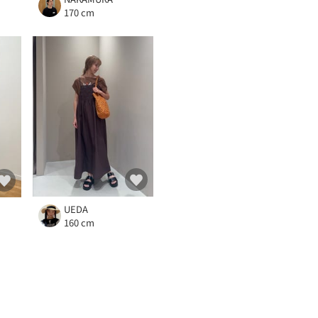
170 cm
UEDA
160 cm