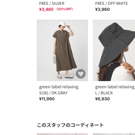
FREE / SILVER
FREE / OFF WHITE
¥3,465
¥3,960
（
50
%OFF）
green label relaxing
green label relaxing
S(36) / DK.GRAY
L / BLACK
¥11,990
¥6,930
このスタッフのコーディネート