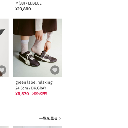
M(38) / LT.BLUE
¥10,890
green label relaxing
24.5cm / DK.GRAY
¥9,570
（
40
%OFF）
一覧を見る