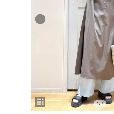
1
/ 7