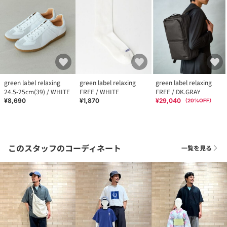
green label relaxing
green label relaxing
green label relaxing
24.5-25cm(39) / WHITE
FREE / WHITE
FREE / DK.GRAY
¥8,690
¥1,870
¥29,040
（
20
%OFF）
このスタッフのコーディネート
一覧を見る