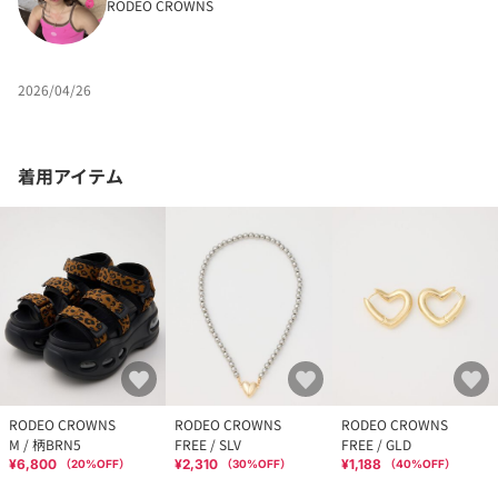
RODEO CROWNS
2026/04/26
着用アイテム
RODEO CROWNS
RODEO CROWNS
RODEO CROWNS
M / 柄BRN5
FREE / SLV
FREE / GLD
¥6,800
¥2,310
¥1,188
（
20
%OFF）
（
30
%OFF）
（
40
%OFF）