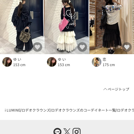
ゆ い
恋
ゆ い
153 cm
175 cm
153 cm
ページトップ
i LUMINE
ロデオクラウンズ
ロデオクラウンズのコーデイネート一覧
ロデオクラ