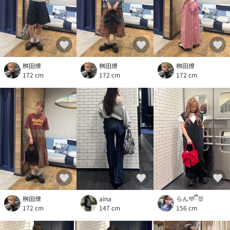
桝田燎
桝田燎
桝田燎
172 cm
172 cm
172 cm
桝田燎
aina
らん💜ྀི🐰
172 cm
147 cm
156 cm