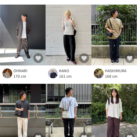
OHNARI
KANO
HASHIMURA
170 cm
161 cm
168 cm