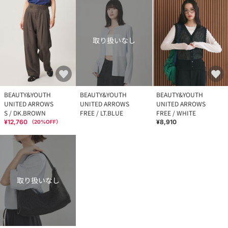
取り扱いなし
BEAUTY&YOUTH
BEAUTY&YOUTH
BEAUTY&YOUTH
UNITED ARROWS
UNITED ARROWS
UNITED ARROWS
S / DK.BROWN
FREE / LT.BLUE
FREE / WHITE
¥12,760
¥8,910
（
20
%OFF）
取り扱いなし