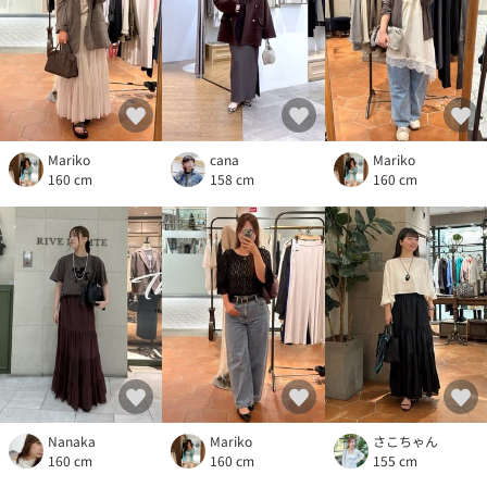
Mariko
cana
Mariko
160 cm
158 cm
160 cm
Nanaka
Mariko
さこちゃん
160 cm
160 cm
155 cm