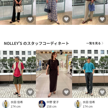
NOLLEY'S
のスタッフコーディネート
一覧を見る
水田 佳希
中野 愛子
水田 佳希
174 cm
158 cm
174 cm