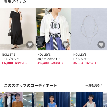
着用アイテム
NOLLEY'S
NOLLEY'S
NOLLEY'S
38 / ブラック
38 / オフホワイト
F / シルバー
¥17,380
¥15,400
¥5,984
（
20
%OFF）
（
20
%OFF）
（
32
%OFF）
このスタッフのコーディネート
一覧を見る