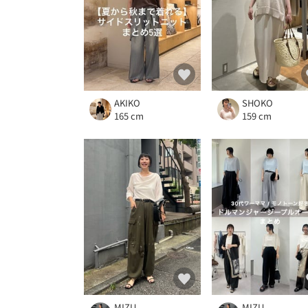
AKIKO
SHOKO
165 cm
159 cm
MIZU
MIZU