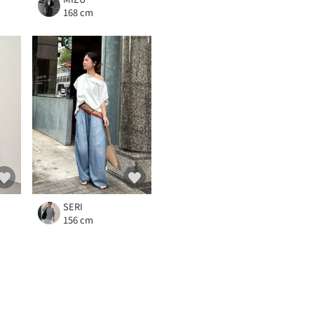
168 cm
SERI
156 cm