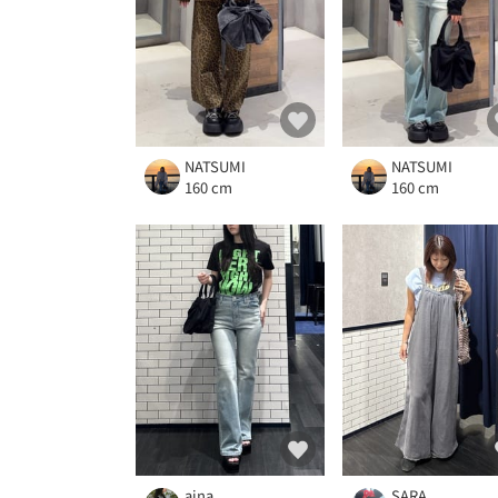
NATSUMI
NATSUMI
160 cm
160 cm
aina
SARA