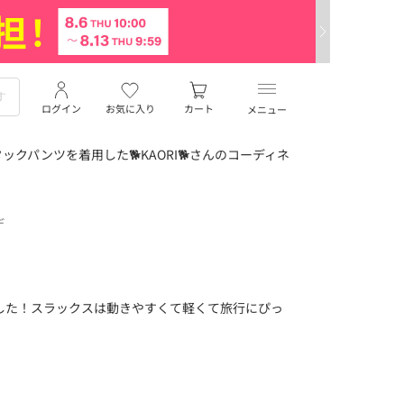
ログイン
お気に入り
カート
メニュー
クパンツを着用した🐕KAORI🐕さんのコーディネ
デ
着ました！スラックスは動きやすくて軽くて旅行にぴっ