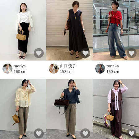
moriya
山口 優子
tanaka
160 cm
158 cm
160 cm