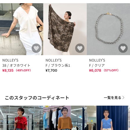
NOLLEY'S
NOLLEY'S
NOLLEY'S
38 / オフホワイト
F / ブラウン系1
F / クリア
¥8,135
¥7,700
¥6,078
（
49
%OFF）
（
57
%OFF）
このスタッフのコーディネート
一覧を見る