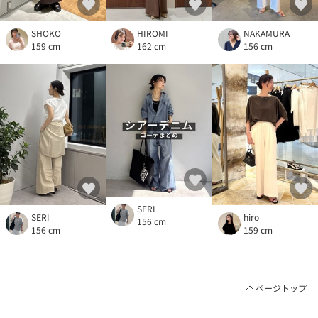
SHOKO
HIROMI
NAKAMURA
159 cm
162 cm
156 cm
SERI
SERI
hiro
156 cm
156 cm
159 cm
ページトップ