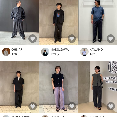
OHNARI
MATSUZAWA
KAWANO
170 cm
173 cm
167 cm
MATSUZAWA
MACHIDA
KIKUHASHI