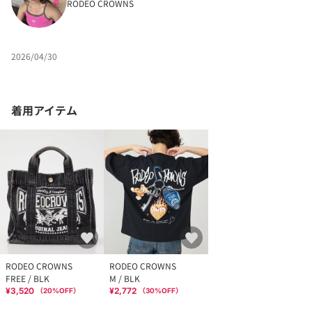
RODEO CROWNS
2026/04/30
着用アイテム
RODEO CROWNS
RODEO CROWNS
FREE / BLK
M / BLK
¥3,520
¥2,772
（
20
%OFF）
（
30
%OFF）