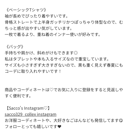
《ベーシックTシャツ》
袖が長めでぴったり着やすいです。
骨格ストレートで上半身ガッチリかつぽっちゃり体型なので、む
ちっと感が出やすい気がしています。
一枚で着るより、重ね着のインナー使いが好みです。
《バッグ》
手持ちや肩かけ、斜めがけもできます◎
私はタブレットや本も入るサイズなので重宝しています。
サイズも小さすぎず大きすぎないので、黒も重く見えず春夏にも
コーデに取り入れやすいです！
商品やコーディネートは♡でお気に入りに登録をすると見返しや
すく便利です。
【Sacco's Instagram♡】
sacco329_collex instagram
お洋服コーディネートや、大好きなごはんなども発信してます😋
フォローとっても嬉しいです❤️