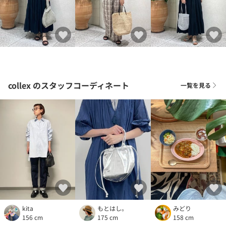
collex
のスタッフコーディネート
一覧を見る
kita
もとはし。
みどり
156 cm
175 cm
158 cm