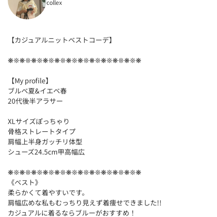
collex
【カジュアルニットベストコーデ】
❋❊❋❊❋❊❋❊❋❊❋❊❋❊❋❊❋❊❋❊❋❊❋
【My profile】
ブルベ夏&イエベ春
20代後半アラサー
XLサイズぽっちゃり
骨格ストレートタイプ
肩幅上半身ガッチリ体型
シューズ24.5cm甲高幅広
❋❊❋❊❋❊❋❊❋❊❋❊❋❊❋❊❋❊❋❊❋❊❋
《ベスト》
柔らかくて着やすいです。
肩幅広めな私もむっちり見えず着痩せできました!!
カジュアルに着るならブルーがおすすめ！