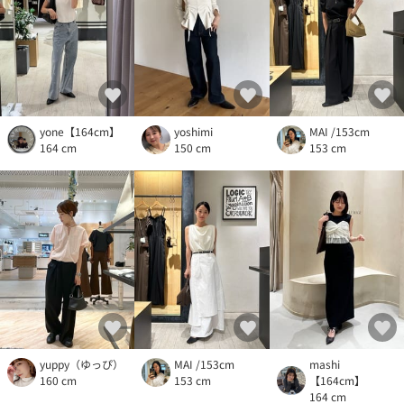
yone【164cm】
yoshimi
MAI /153cm
164 cm
150 cm
153 cm
yuppy（ゆっぴ）
MAI /153cm
mashi
160 cm
153 cm
【164cm】
164 cm