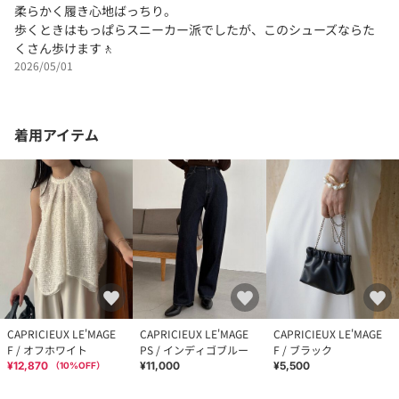
柔らかく履き心地ばっちり。
歩くときはもっぱらスニーカー派でしたが、このシューズならた
くさん歩けます🚶
2026/05/01
着用アイテム
CAPRICIEUX LE'MAGE
CAPRICIEUX LE'MAGE
CAPRICIEUX LE'MAGE
F / オフホワイト
PS / インディゴブルー
F / ブラック
¥12,870
¥11,000
¥5,500
（
10
%OFF）