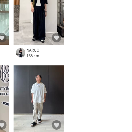
NARUO
168 cm