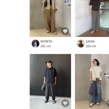
MORITA
SAIDA
161 cm
163 cm