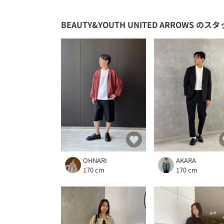
BEAUTY&YOUTH UNITED ARROWS
のスタ
OHNARI
AKARA
170 cm
170 cm