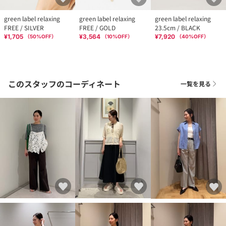
green label relaxing
green label relaxing
green label relaxing
FREE / SILVER
FREE / GOLD
23.5cm / BLACK
¥1,705
¥3,564
¥7,920
（
50
%OFF）
（
10
%OFF）
（
40
%OFF）
このスタッフのコーディネート
一覧を見る