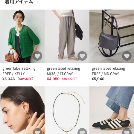
着用アイテム
green label relaxing
green label relaxing
green label relaxing
FREE / KELLY
M(38) / LT.GRAY
FREE / MD.GRAY
¥5,346
¥4,950
¥5,940
（
40
%OFF）
（
50
%OFF）