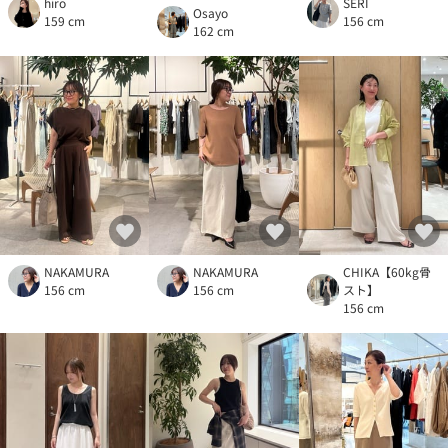
hiro
SERI
Osayo
159 cm
156 cm
162 cm
NAKAMURA
NAKAMURA
CHIKA【60kg骨
156 cm
156 cm
スト】
156 cm