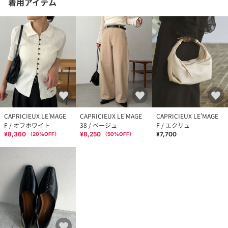
着用アイテム
CAPRICIEUX LE'MAGE
CAPRICIEUX LE'MAGE
CAPRICIEUX LE'MAGE
F / オフホワイト
38 / ベージュ
F / エクリュ
¥8,360
¥8,250
¥7,700
（
20
%OFF）
（
50
%OFF）