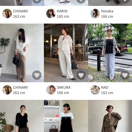
CHINAMI
KARIN
honoka
163 cm
165 cm
166 cm
CHINAMI
NAO
SAKURA
163 cm
162 cm
166 cm